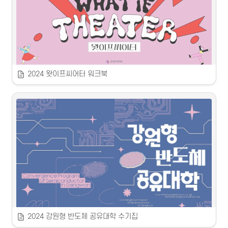
 춘천시 도시재생지원센터 / 어랍쇼컴퍼니
주민이 바라본, 그리고 오고가는 사람들의 시선에 담긴 조운동
춘천에서 가장 작은 동네 조운동은 원도심 중심에 위치한 주거와 상업이 
공존하는 지역입니다.

프로그램에는 8명의 조운동 주민과 8명의 춘천 시민들이 모였습니다.

2024 왓이프씨어터 워크북
각자만의 조운동을 표현할 수 있도록 사진촬영과 글쓰기 교육을 운영했
 2024 왓이프씨어터 워크북
고,

그들의 개성과 감성이 담긴 작품을 하나 둘 완성할 수 있었습니다.

 2024
이렇게 16명의 시선으로 바라본 조운동의 모습을 사진과 글로 엮어 여러
분께 선보입니다.

춘천문화재단 / 슷카이슷튜디오
각자가 담은 조운동은 어떻게 다르고, 또 같을까요?

살고 있는 동네 조운동, 오고가는 동네 조운동이 조금 더 

무대기술과 AI 같은 기술과의 협력으로 미래를 상상해보는 예술교
가까워질 수 있는 시간이 되기를 기대합니다.

육캠프!

2024 춘천문화재단 기술 입은 문화예술교육 프로그램에서

주차별 활동을 지원하고 학습 내용을 기록할 수 있도록 워크북을 
제작했습니다.
2024 강원형 반도체 공유대학 수기집
⚪️
 미래를 그리는 몸짓! 과정