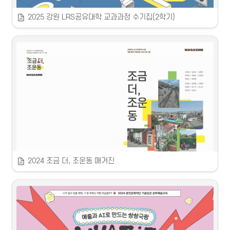
2025 강원 LRS공유대학 교과과정 수기집(2학기)
 2025 2학기 강원 LRS 공유대학 교과과정 수기집 
2025 기술입은 문화예술교육 [드림가드너즈]
 2025
 2025. 7. ~ 8. 총 10회차
강원지역혁신플랫폼

 교육 및 전시 기획, 운영 / 영상, 도록 제작
‘강원LRS 공유대학 교과목 수기 공모전’ 수상자들이 강원LRS 공
🤝🏻
 춘천문화재단 / 콘텐츠곰곰(주)
유대학 수업을 통해 얻은 학습 경험을 바탕으로 수기집을 제작하
였습니다.
춘천문화재단의 2025 기술입은 문화예술교육 [드림가드너즈]는 
초등 5-6학년을 대상으로 자신이 가진 꿈을 향해 나아가는 삶의 
과정을 정원으로 정의하고 미디어아트와 조형활동을 융합하여 그
2024 조금 더, 조운동 매거진
들만의 멋진 미디어아트 정원을 꾸몄습니다. 
 2024 조금 더, 조운동 매거진 제작
 2024