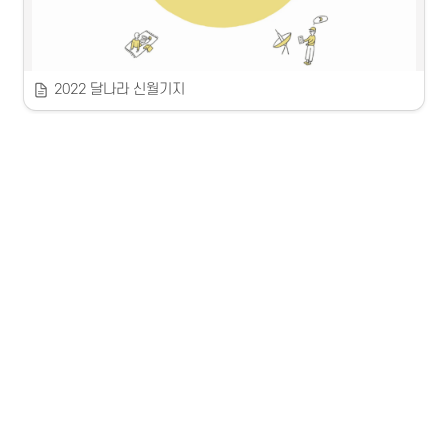
2022 달나라 신월기지
2022 달나라 신월기지
달 뜨는 마을 신월리, 청년 작가들이 찾은 새로운 달.
 2022
 강원지역문제해결플랫폼 / 슷카이슷튜디오