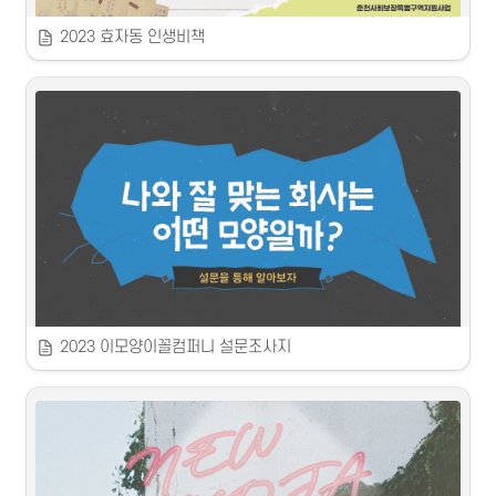
2023 효자동 인생비책
 2023 효자동 인생비책 책자제작
 2023
춘천시사회혁신센터
효자동 할머니들이 알려주는 ‘효자동 인생비책!’
효자2동에서 건강한 몸과 마음,

무엇보다 이웃 간의 끈끈함으로

제 2의 전성기를 보내고 계신

할머니들의 동네 생활 꿀팁을 담았습니다.
대학교 바로 옆 원룸촌이 형성된 이 곳,

외지에서 온 청년들이 만들어내는 젊음의 활기는

2023 이모양이꼴컴퍼니 설문조사지
 2023 이모양이꼴컴퍼니 설문조사지
오랜 시간 청년들을 향한 환대와 응원의 마음을 쌓아온

바로 이 분들의 따뜻한 마음과 삶의 지혜 덕분 아닐까요?
 2023
 강원지역문제해결플랫폼 / 자체프로젝트