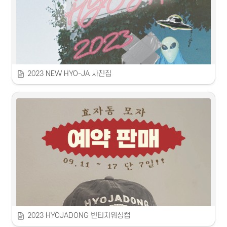
나와 잘 맞는 회사는 어떤 모양일까?
지역 청년들이 꿈꾸는 직장생활의 모양
을 연구하기 위한 설문조사지를 
제작했습니다.
내가 원하는 직장생활의 모양
을 구체적으로 상상해볼 수 있는 기회를 제
공하고자 하였습니다.
2023 NEW HYO-JA 사진집
2023 NEW HYO-JA 사진집 with 동네침공
 2023
 춘천사회혁신센터 / 김효주
유쾌함으로 새롭게 태어난 효자동의 모습들을 담은 사진집 
with 
동네침공
다양한 이유로 다양한 연령의 1인 가구가 살고 있는 효자동.

‘동네에 유쾌함을 전파한다’는 요상한 미션을 부여받은 청년들은

정적인, 특히 방학에는 더욱 그런 7~8월의 효자동에 웃음소리를 가득 퍼
뜨렸다.
2023 HYOJADONG 빈티지워싱캡