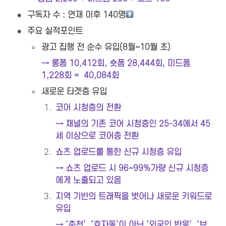
•
구독자 수 : 연재 이후 140명
•
주요 실적포인트
◦
광고 집행 전 순수 유입(8월~10월 초)
→ 롱폼 10,412회, 숏폼 28,444회, 미드폼 
1,228회 =  40,084회
◦
새로운 타겟층 유입
1
.
코어 시청층의 전환
→ 채널의 기존 코어 시청층인 25-34에서 45
세 이상으로 코어층 전환
2
.
쇼츠 업로드를 통한 신규 시청층 유입
→ 쇼츠 업로드 시 96~99%가량 신규 시청층
에게 노출되고 있음
3
.
지역 기반의 트래픽을 벗어나 새로운 키워드로 
유입
→ ‘춘천’, ‘효자동’이 아닌 ‘외국인 반응’, ‘브