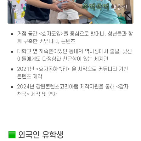
•
거점 공간 <효자도잉>을 중심으로 할머니, 청년들과 함
께 구축한 커뮤니티, 콘텐츠
•
대학교 옆 하숙촌이었던 동네의 역사성에서 출발, 낯선 
이들에게도 다정함과 친근함이 있는 세계관
•
2021년 <효자동하숙집> 을 시작으로 커뮤니티 기반 
콘텐츠 제작
•
2024년 강원콘텐츠코리아랩 제작지원을 통해 <감자
천국> 제작 및 연재
 외국인 유학생